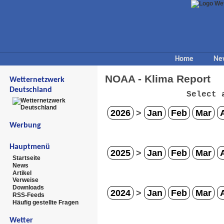
Home
Ne
NOAA - Klima Report
Wetternetzwerk
Deutschland
Select 
2026
>
Jan
Feb
Mar
Werbung
Hauptmenü
2025
>
Jan
Feb
Mar
Startseite
News
Artikel
Verweise
Downloads
2024
>
Jan
Feb
Mar
RSS-Feeds
Häufig gestellte Fragen
Wetter