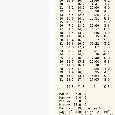
09  10,6  20,4   10:40   4,1   
10   8,1  16,2   14:41   1,2   
11   9,1  14,6   16:00   4,0   
12   9,1  12,5   15:20   4,4   
13   7,5  12,6   14:25   2,7   
14  10,8  14,5   16:31   8,8   
15  10,1  13,5   15:27   5,9   
16   7,2  13,6   15:06   1,6   
17   7,5  14,6   14:37   0,5   
18   8,4  13,9   13:46   1,9   
19  12,4  16,2   16:15   8,4   
20  13,4  16,3   13:22   9,7   
21  10,6  16,5   02:22   5,1   
22   7,8  12,4   10:07   3,3   
23   8,3  13,8   10:21   2,2   
24   6,1  14,6   15:16  -0,5   
25   8,2  16,0   14:48   0,0   
26  11,7  15,8   15:04   9,3   
27  11,8  16,1   15:18   7,1   
28   9,5  17,8   10:35   4,0   
29   9,9  16,3   15:35   4,2   
30  11,3  13,1   15:54   9,3   
31  13,5  17,4   17:05   8,0   
-------------------------------
    10,5  21,5     8    -0,5   
Max >=  27,0  0

Max <=   0,0  0

Min <=   0,0  2

Min <= -18,0  0

Max Rain: 19,5 on day 6

Days of Rain: 12 (>= 2,0 mm)  1