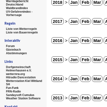
Warnlagebericht
2018
>
Jan
Feb
Mar
Deutschland
Waldbrandindex
UV-Gefahrenindex -
Vorhersage
2017
>
Jan
Feb
Mar
Regeln
Liste von Wetterregeln
Liste von Bauernregeln
2016
>
Jan
Feb
Mar
Interaktiv
Forum
Gästebuch
Abstimmungen
2015
>
Jan
Feb
Mar
Links
Dorfgemeinschaft
Helmerhausen e.V.
wetternrw.org
Hitradio Dancestation
2014
>
Jan
Feb
Mar
Wetterstation Kiel Wittland
SH
Fun-Funk
FRN-Radio
Sandaysoft Cumulus
2013
>
Jan
Feb
Mar
Weather Station Software
Kontakt