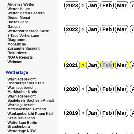
2023
>
Jan
Feb
Mar
Akuelles Wetter
Wetter Heute
Wetter Daten Gestern
Dieser Monat
Dieses Jahr
Gauges
2022
>
Jan
Feb
Mar
Wettervorhersage Karte
7 Tage Vorhersage
Diagramme
Monatliche
Zusammenfassung
Rekordwerte
NOAA Reports
Webcam
2021
>
Jan
Feb
Mar
Wetterlage
Warnlagebericht
Oberbergischer Kreis
Warnlagebericht
2020
>
Jan
Feb
Mar
Märkischer Kreis
Warnlagebericht
Saalekreis Sachsen-Anhalt
Warnlagebericht
Mittelsachsen Tiefland
2019
>
Jan
Feb
Mar
Wanlagebericht Raum Kiel
Kreis Havelland
Wetterlage Berlin
Brandenburg
Wetterlage NRW