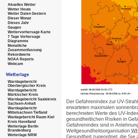
Akuelles Wetter
Wetter Heute
Wetter Daten Gestern
Dieser Monat
Dieses Jahr
Gauges
Wettervorhersage Karte
7 Tage Vorhersage
Diagramme
Monatliche
Zusammenfassung
Rekordwerte
NOAA Reports
Webcam
Wetterlage
Warnlagebericht
Oberbergischer Kreis
Warnlagebericht
Märkischer Kreis
Warnlagebericht Saalekreis
Der Gefahrenindex zur UV-Strahl
Sachsen-Anhalt
erwarteten maximalen sonnenbr
Warnlagebericht
Mittelsachsen Tiefland
berechneten Werte des UV-Index 
Wanlagebericht Raum Kiel
gesundheitlichen Risiken in Gef
Kreis Havelland
Gefahrenindex sind in Anlehnun
Wetterlage Berlin
Weltgesundheitsorganisation
W
Brandenburg
Wetterlage NRW
Gesundheit zugeordnet, die Sie a