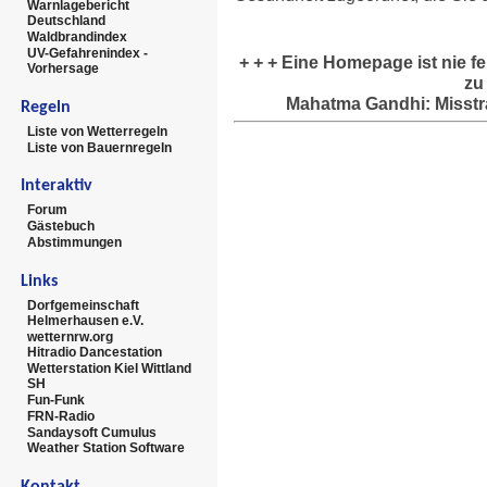
Warnlagebericht
Deutschland
Waldbrandindex
UV-Gefahrenindex -
+ + + Eine Homepage ist nie f
Vorhersage
zu 
Mahatma Gandhi: Misstr
Regeln
Liste von Wetterregeln
Liste von Bauernregeln
Interaktiv
Forum
Gästebuch
Abstimmungen
Links
Dorfgemeinschaft
Helmerhausen e.V.
wetternrw.org
Hitradio Dancestation
Wetterstation Kiel Wittland
SH
Fun-Funk
FRN-Radio
Sandaysoft Cumulus
Weather Station Software
Kontakt