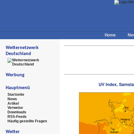
Home
Ne
Wetternetzwerk
Deutschland
Werbung
Hauptmenü
Startseite
News
Artikel
Verweise
Downloads
RSS-Feeds
Häufig gestellte Fragen
Wetter