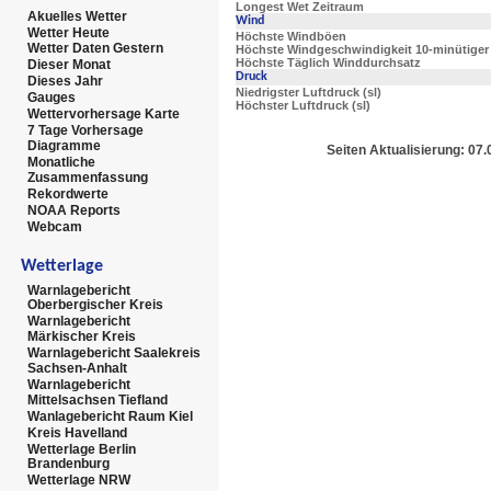
Longest Wet Zeitraum
Akuelles Wetter
Wind
Wetter Heute
Höchste Windböen
Wetter Daten Gestern
Höchste Windgeschwindigkeit 10-minütiger
Höchste Täglich Winddurchsatz
Dieser Monat
Druck
Dieses Jahr
Niedrigster Luftdruck (sl)
Gauges
Höchster Luftdruck (sl)
Wettervorhersage Karte
7 Tage Vorhersage
Diagramme
Seiten Aktualisierung: 07
Monatliche
Zusammenfassung
Rekordwerte
NOAA Reports
Webcam
Wetterlage
Warnlagebericht
Oberbergischer Kreis
Warnlagebericht
Märkischer Kreis
Warnlagebericht Saalekreis
Sachsen-Anhalt
Warnlagebericht
Mittelsachsen Tiefland
Wanlagebericht Raum Kiel
Kreis Havelland
Wetterlage Berlin
Brandenburg
Wetterlage NRW