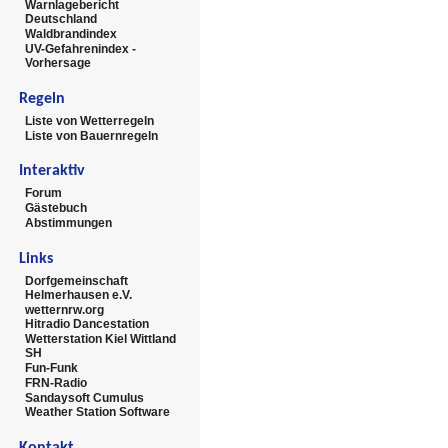
Warnlagebericht
Deutschland
Waldbrandindex
UV-Gefahrenindex -
Vorhersage
Regeln
Liste von Wetterregeln
Liste von Bauernregeln
Interaktiv
Forum
Gästebuch
Abstimmungen
Links
Dorfgemeinschaft
Helmerhausen e.V.
wetternrw.org
Hitradio Dancestation
Wetterstation Kiel Wittland
SH
Fun-Funk
FRN-Radio
Sandaysoft Cumulus
Weather Station Software
Kontakt