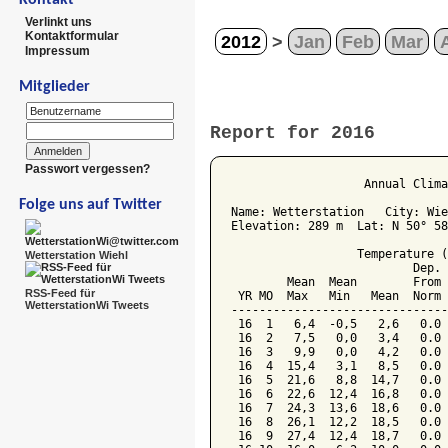
Verlinkt uns
Kontaktformular
2012
>
Jan
Feb
Mar
Impressum
Mitglieder
Report for 2016
Passwort vergessen?
                   Annual Clima
Folge uns auf Twitter
Name: Wetterstation   City: Wie
Elevation: 289 m  Lat: N 50° 58
                  Temperature (
Wetterstation Wiehl
                          Dep. 
        Mean  Mean        From 
RSS-Feed für
 YR MO  Max   Min   Mean  Norm 
WetterstationWi Tweets
-------------------------------
 16  1   6,4  -0,5   2,6   0.0 
 16  2   7,5   0,0   3,4   0.0 
 16  3   9,9   0,0   4,2   0.0 
 16  4  15,4   3,1   8,5   0.0 
 16  5  21,6   8,8  14,7   0.0 
 16  6  22,6  12,4  16,8   0.0 
 16  7  24,3  13,6  18,6   0.0 
 16  8  26,1  12,2  18,5   0.0 
 16  9  27,4  12,4  18,7   0.0 