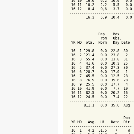
 16 10  16,0   6,2  10,0   0.0 
 16 11  10,2   2,2   5,5   0.0 
 16 12   8,4   0,6   3,7   0.0 
-------------------------------
        16,3   5,9  10,4   0.0 
                               
              Dep.   Max       
              From   Obs.      
 YR MO Total  Norm   Day Date  
-------------------------------
 16  1 129,8   0.0  22,8  30   
 16  2 121,4   0.0  23,8   2   
 16  3  55,4   0.0  13,8  31   
 16  4  41,6   0.0  10,3  25   
 16  5  37,4   0.0  27,3  30   
 16  6 128,7   0.0  17,0   1   
 16  7  45,5   0.0  12,5  28   
 16  8  76,9   0.0  35,6  28   
 16  9  25,5   0.0  17,7   4   
 16 10  41,9   0.0   7,7  19   
 16 11  82,5   0.0  20,2  16   
 16 12  24,5   0.0   7,4  22   
-------------------------------
       811,1   0.0  35,6  Aug  
                               
                          Dom

 YR MO   Avg.  Hi   Date  Dir

------------------------------

 16  1   4,2  51,5    7     W
