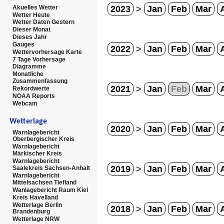
2023
>
Jan
Feb
Mar
Akuelles Wetter
Wetter Heute
Wetter Daten Gestern
Dieser Monat
Dieses Jahr
Gauges
2022
>
Jan
Feb
Mar
Wettervorhersage Karte
7 Tage Vorhersage
Diagramme
Monatliche
Zusammenfassung
2021
>
Jan
Feb
Mar
Rekordwerte
NOAA Reports
Webcam
Wetterlage
2020
>
Jan
Feb
Mar
Warnlagebericht
Oberbergischer Kreis
Warnlagebericht
Märkischer Kreis
Warnlagebericht
2019
>
Jan
Feb
Mar
Saalekreis Sachsen-Anhalt
Warnlagebericht
Mittelsachsen Tiefland
Wanlagebericht Raum Kiel
Kreis Havelland
Wetterlage Berlin
2018
>
Jan
Feb
Mar
Brandenburg
Wetterlage NRW