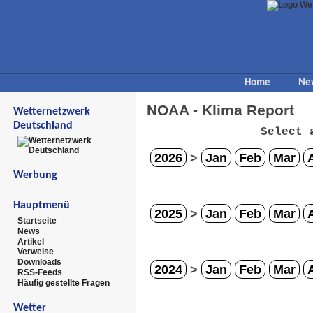
Home
Ne
NOAA - Klima Report
Wetternetzwerk
Deutschland
Select 
2026
>
Jan
Feb
Mar
Werbung
Hauptmenü
2025
>
Jan
Feb
Mar
Startseite
News
Artikel
Verweise
Downloads
2024
>
Jan
Feb
Mar
RSS-Feeds
Häufig gestellte Fragen
Wetter