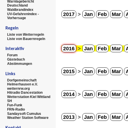
Warnlagebericht
Deutschland
Waldbrandindex
2017
>
Jan
Feb
Mar
UV-Gefahrenindex -
Vorhersage
Regeln
Liste von Wetterregeln
Liste von Bauernregeln
2016
>
Jan
Feb
Mar
Interaktiv
Forum
Gästebuch
Abstimmungen
2015
>
Jan
Feb
Mar
Links
Dorfgemeinschaft
Helmerhausen e.V.
wetternrw.org
Hitradio Dancestation
2014
>
Jan
Feb
Mar
Wetterstation Kiel Wittland
SH
Fun-Funk
FRN-Radio
Sandaysoft Cumulus
2013
>
Jan
Feb
Mar
Weather Station Software
Kontakt