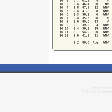
 16  2   5,7  61,2    8     W

 16  3   3,4  46,4   28    NW

 16  4   3,8  47,9   12   WNW

 16  5   3,4  41,8    8   NNW

 16  6   2,3  39,2    6   WNW

 16  7   2,4  35,6   28     W

 16  8   2,6  80,6   13     W

 16  9   2,1  39,2    4   WNW

 16 10   2,4  39,2   19   NNW

 16 11   3,1  54,0   20   WNW

 16 12   2,6  41,8   11   WNW

------------------------------

Diese Website 
PHPKIT ist eine einget