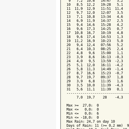
 9   7,2  10,6   14:47   5,2   
10   8,5  12,2   19:28   5,1   
11  11,9  12,9   11:51  11,4   
12   9,7  12,0   12:07   3,5   
13   7,1  10,8   13:34   4,6   
14   6,9  11,9   14:37   2,5   
15   9,4  14,6   15:28   4,2   
16   9,6  17,3   14:25   0,7   
17  10,8  16,7   10:19   4,8   
18   9,6  17,4   14:53   1,3   
19  11,2  16,9   10:23   5,0   
20   9,4  12,4   07:56   5,2   
21   6,4  10,3   08:25   2,4   
22   4,8   9,6   15:00   1,1   
23   3,9   8,6   16:13  -0,3   
24   4,0   9,5   13:59  -2,3   
25   5,1  12,0   16:11  -4,2   
26   5,8  11,3   14:49  -1,4   
27   8,7  16,6   15:23  -0,7   
28   9,7  19,7   09:37   1,8   
29   3,9   6,8   11:35   1,6   
30   3,5  10,0   11:39  -4,3   
31   5,6  11,1   11:39   0,1   
-------------------------------
     7,0  19,7    28    -4,3   
Max >=  27,0:  0

Max <=   0,0:  0

Min <=   0,0:  6

Min <= -18,0:  0

Max Rain: 24,7 on day 10

Days of Rain: 11 (>= 0,2 mm)  9