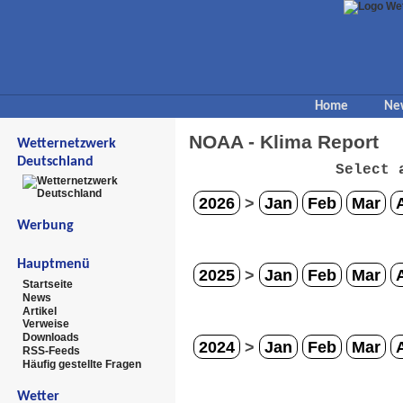
Home
Ne
NOAA - Klima Report
Wetternetzwerk
Deutschland
Select 
2026
>
Jan
Feb
Mar
Werbung
Hauptmenü
2025
>
Jan
Feb
Mar
Startseite
News
Artikel
Verweise
Downloads
2024
>
Jan
Feb
Mar
RSS-Feeds
Häufig gestellte Fragen
Wetter