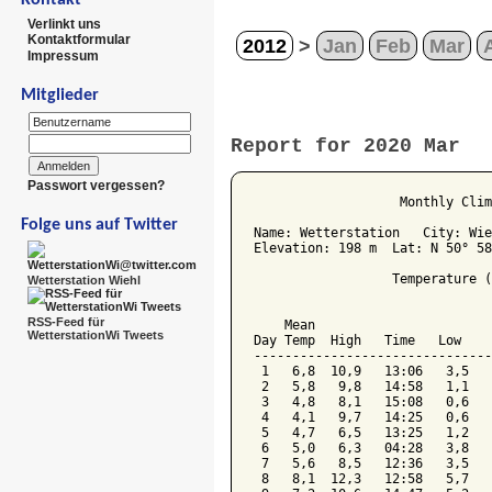
Verlinkt uns
Kontaktformular
2012
>
Jan
Feb
Mar
Impressum
Mitglieder
Report for 2020 Mar
Passwort vergessen?
                   Monthly Clim
Folge uns auf Twitter
Name: Wetterstation   City: Wie
Elevation: 198 m  Lat: N 50° 58
                  Temperature (
Wetterstation Wiehl
                               
RSS-Feed für
    Mean                       
WetterstationWi Tweets
Day Temp  High   Time   Low    
-------------------------------
 1   6,8  10,9   13:06   3,5   
 2   5,8   9,8   14:58   1,1   
 3   4,8   8,1   15:08   0,6   
 4   4,1   9,7   14:25   0,6   
 5   4,7   6,5   13:25   1,2   
 6   5,0   6,3   04:28   3,8   
 7   5,6   8,5   12:36   3,5   
 8   8,1  12,3   12:58   5,7   