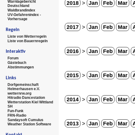
Warnlagebericht
2018
>
Jan
Feb
Mar
Deutschland
Waldbrandindex
UV-Gefahrenindex -
Vorhersage
2017
>
Jan
Feb
Mar
Regeln
Liste von Wetterregeln
Liste von Bauernregeln
2016
>
Jan
Feb
Mar
Interaktiv
Forum
Gästebuch
Abstimmungen
2015
>
Jan
Feb
Mar
Links
Dorfgemeinschaft
Helmerhausen e.V.
wetternrw.org
Hitradio Dancestation
2014
>
Jan
Feb
Mar
Wetterstation Kiel Wittland
SH
Fun-Funk
FRN-Radio
Sandaysoft Cumulus
2013
>
Jan
Feb
Mar
Weather Station Software
Kontakt