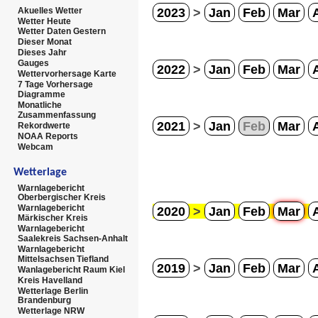
2023
>
Jan
Feb
Mar
Akuelles Wetter
Wetter Heute
Wetter Daten Gestern
Dieser Monat
Dieses Jahr
Gauges
2022
>
Jan
Feb
Mar
Wettervorhersage Karte
7 Tage Vorhersage
Diagramme
Monatliche
Zusammenfassung
2021
>
Jan
Feb
Mar
Rekordwerte
NOAA Reports
Webcam
Wetterlage
Warnlagebericht
Oberbergischer Kreis
Warnlagebericht
2020
>
Jan
Feb
Mar
Märkischer Kreis
Warnlagebericht
Saalekreis Sachsen-Anhalt
Warnlagebericht
Mittelsachsen Tiefland
2019
>
Jan
Feb
Mar
Wanlagebericht Raum Kiel
Kreis Havelland
Wetterlage Berlin
Brandenburg
Wetterlage NRW