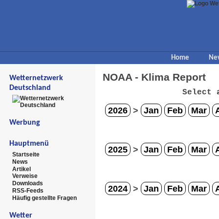
Home
Ne
NOAA - Klima Report
Wetternetzwerk
Deutschland
Select 
2026
>
Jan
Feb
Mar
Werbung
Hauptmenü
2025
>
Jan
Feb
Mar
Startseite
News
Artikel
Verweise
Downloads
2024
>
Jan
Feb
Mar
RSS-Feeds
Häufig gestellte Fragen
Wetter