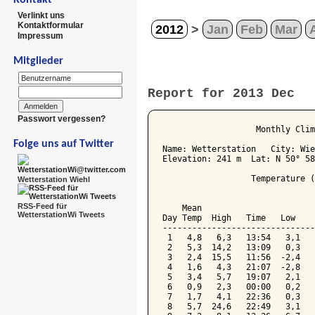
Verlinkt uns
Kontaktformular
2012
>
Jan
Feb
Mar
Impressum
Mitglieder
Report for 2013 Dec
Passwort vergessen?
                   Monthly Clim
Folge uns auf Twitter
Name: Wetterstation   City: Wie
Elevation: 241 m  Lat: N 50° 58
                  Temperature (
Wetterstation Wiehl
                               
RSS-Feed für
    Mean                       
WetterstationWi Tweets
Day Temp  High   Time   Low    
-------------------------------
 1   4,8   6,3   13:54   3,1   
 2   5,3  14,2   13:09   0,3   
 3   2,4  15,5   11:56  -2,4   
 4   1,6   4,3   21:07  -2,8   
 5   3,4   5,7   19:07   2,1   
 6   0,9   2,3   00:00   0,2   
 7   1,7   4,1   22:36   0,3   
 8   5,7  24,6   22:49   3,1   