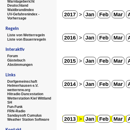
Warnlagebericht
Deutschland
Waldbrandindex
2017
>
Jan
Feb
Mar
UV-Gefahrenindex -
Vorhersage
Regeln
Liste von Wetterregeln
2016
>
Jan
Feb
Mar
Liste von Bauernregeln
Interaktiv
Forum
2015
>
Jan
Feb
Mar
Gästebuch
Abstimmungen
Links
Dorfgemeinschaft
2014
>
Jan
Feb
Mar
Helmerhausen e.V.
wetternrw.org
Hitradio Dancestation
Wetterstation Kiel Wittland
SH
Fun-Funk
FRN-Radio
Sandaysoft Cumulus
2013
>
Jan
Feb
Mar
Weather Station Software
Kontakt