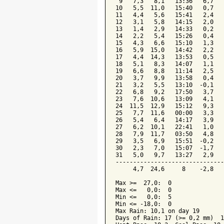
 9   7,3   8,1   13:36   6,7   
10   5,5  11,0   15:40   0,7   
11   4,4   5,6   15:41   2,4   
12   3,1   5,8   14:15   2,0   
13   1,4   2,9   14:33   0,2   
14   2,2   5,4   15:26   0,4   
15   4,3   6,6   15:10   1,3   
16   5,9  15,0   14:42   2,2   
17   4,4  14,3   13:53   0,5   
18   5,1   8,3   14:07   1,1   
19   6,6   8,8   11:14   2,5   
20   3,7   9,9   13:58   0,4   
21   3,2   5,5   13:10  -0,1   
22   6,8   9,2   17:50   3,7   
23   7,6  10,6   13:09   4,1   
24  11,5  12,9   15:12   9,3   
25   7,7  11,6   00:00   3,3   
26   5,4   6,4   14:17   3,9   
27   6,2  10,1   22:41   1,0   
28   7,9  11,7   03:50   4,8   
29   3,5   6,9   15:51  -0,2   
30   2,3   7,0   15:07  -1,7   
31   5,0   9,7   13:27   2,9   
-------------------------------
     4,7  24,6     8    -2,8   
Max >=  27,0:  0

Max <=   0,0:  0

Min <=   0,0:  5

Min <= -18,0:  0

Max Rain: 10,1 on day 19

Days of Rain: 17 (>= 0,2 mm)  1