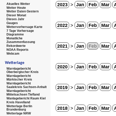
2023
>
Jan
Feb
Mar
Akuelles Wetter
Wetter Heute
Wetter Daten Gestern
Dieser Monat
Dieses Jahr
Gauges
2022
>
Jan
Feb
Mar
Wettervorhersage Karte
7 Tage Vorhersage
Diagramme
Monatliche
Zusammenfassung
2021
>
Jan
Feb
Mar
Rekordwerte
NOAA Reports
Webcam
Wetterlage
2020
>
Jan
Feb
Mar
Warnlagebericht
Oberbergischer Kreis
Warnlagebericht
Märkischer Kreis
Warnlagebericht
2019
>
Jan
Feb
Mar
Saalekreis Sachsen-Anhalt
Warnlagebericht
Mittelsachsen Tiefland
Wanlagebericht Raum Kiel
Kreis Havelland
Wetterlage Berlin
2018
>
Jan
Feb
Mar
Brandenburg
Wetterlage NRW