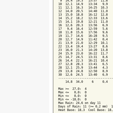
 9  14,4  19,3   15:57  11,6   
10  12,1  14,9   13:34   9,9   
11  12,1  16,3   14:25  10,3   
12  14,0  20,5   14:40  11,0   
13  15,0  18,8   16:12  12,8   
14  15,2  18,2   12:33  13,6   
15  14,1  19,8   12:21  11,0   
16  12,6  20,3   13:56   6,9   
17   9,4  16,4   12:59   5,6   
18  11,8  15,6   17:56   9,6   
19  11,7  14,6   16:28   9,5   
20  12,7  14,9   11:42   0,4   
21  13,9  21,0   12:29  10,1   
22  13,4  19,4   13:27   8,6   
23  16,0  21,3   14:20  13,8   
24  15,9  23,0   16:22  11,7   
25  14,7  24,5   13:31   8,6   
26  14,4  22,3   16:21  10,4   
27  12,8  28,3   13:41   6,5   
28  12,1  25,9   13:44   4,3   
29  13,8  24,8   12:50   8,9   
30  12,6  24,5   13:40   6,9   
-------------------------------
    14,8  34,0     6     0,4   
Max >=  27,0:  4

Max <=   0,0:  0

Min <=   0,0:  0

Min <= -18,0:  0

Max Rain: 24,6 on day 11

Days of Rain: 11 (>= 0,2 mm)  1