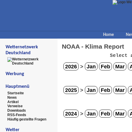
Home
Ne
NOAA - Klima Report
Wetternetzwerk
Deutschland
Select 
2026
>
Jan
Feb
Mar
Werbung
Hauptmenü
2025
>
Jan
Feb
Mar
Startseite
News
Artikel
Verweise
Downloads
2024
>
Jan
Feb
Mar
RSS-Feeds
Häufig gestellte Fragen
Wetter