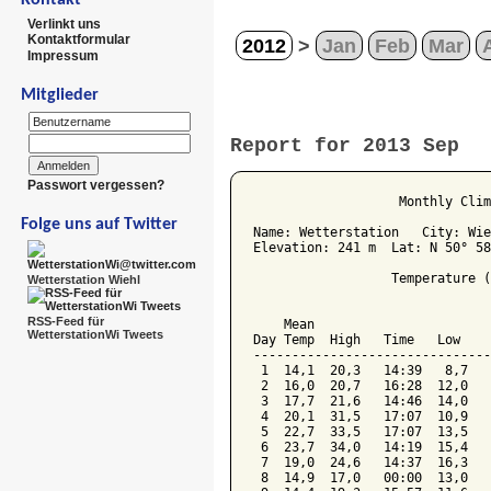
Verlinkt uns
Kontaktformular
2012
>
Jan
Feb
Mar
Impressum
Mitglieder
Report for 2013 Sep
Passwort vergessen?
                   Monthly Clim
Folge uns auf Twitter
Name: Wetterstation   City: Wie
Elevation: 241 m  Lat: N 50° 58
                  Temperature (
Wetterstation Wiehl
                               
RSS-Feed für
    Mean                       
WetterstationWi Tweets
Day Temp  High   Time   Low    
-------------------------------
 1  14,1  20,3   14:39   8,7   
 2  16,0  20,7   16:28  12,0   
 3  17,7  21,6   14:46  14,0   
 4  20,1  31,5   17:07  10,9   
 5  22,7  33,5   17:07  13,5   
 6  23,7  34,0   14:19  15,4   
 7  19,0  24,6   14:37  16,3   
 8  14,9  17,0   00:00  13,0   