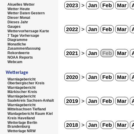
2023
>
Jan
Feb
Mar
Akuelles Wetter
Wetter Heute
Wetter Daten Gestern
Dieser Monat
Dieses Jahr
Gauges
2022
>
Jan
Feb
Mar
Wettervorhersage Karte
7 Tage Vorhersage
Diagramme
Monatliche
Zusammenfassung
2021
>
Jan
Feb
Mar
Rekordwerte
NOAA Reports
Webcam
Wetterlage
2020
>
Jan
Feb
Mar
Warnlagebericht
Oberbergischer Kreis
Warnlagebericht
Märkischer Kreis
Warnlagebericht
2019
>
Jan
Feb
Mar
Saalekreis Sachsen-Anhalt
Warnlagebericht
Mittelsachsen Tiefland
Wanlagebericht Raum Kiel
Kreis Havelland
Wetterlage Berlin
2018
>
Jan
Feb
Mar
Brandenburg
Wetterlage NRW