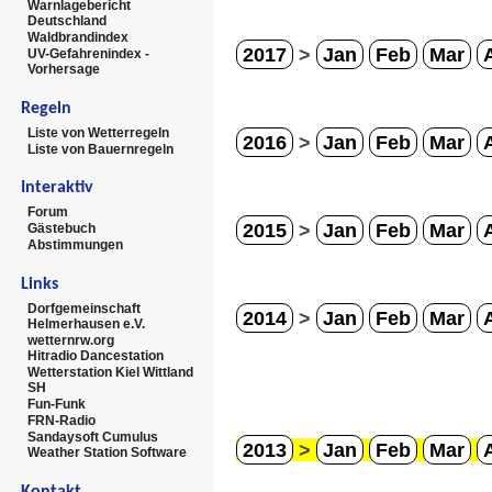
Warnlagebericht
Deutschland
Waldbrandindex
2017
>
Jan
Feb
Mar
UV-Gefahrenindex -
Vorhersage
Regeln
Liste von Wetterregeln
2016
>
Jan
Feb
Mar
Liste von Bauernregeln
Interaktiv
Forum
2015
>
Jan
Feb
Mar
Gästebuch
Abstimmungen
Links
Dorfgemeinschaft
2014
>
Jan
Feb
Mar
Helmerhausen e.V.
wetternrw.org
Hitradio Dancestation
Wetterstation Kiel Wittland
SH
Fun-Funk
FRN-Radio
Sandaysoft Cumulus
2013
>
Jan
Feb
Mar
Weather Station Software
Kontakt