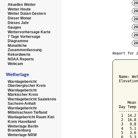
20
Akuelles Wetter
Wetter Heute
20
Wetter Daten Gestern
Dieser Monat
20
Dieses Jahr
20
Gauges
Wettervorhersage Karte
20
7 Tage Vorhersage
Diagramme
20
Monatliche
Zusammenfassung
Report for 
Rekordwerte
NOAA Reports
Webcam
         
Wetterlage
Name: Wet
Elevation
Warnlagebericht
Oberbergischer Kreis
         
Warnlagebericht
Märkischer Kreis
         
Warnlagebericht Saalekreis
    Mean 
Sachsen-Anhalt
Day Temp 
Warnlagebericht
---------
Mittelsachsen Tiefland
 1  14,2 
Wanlagebericht Raum Kiel
 2  16,8 
Kreis Havelland
 3   9,8 
Wetterlage Berlin
 4   5,1 
Brandenburg
 5   3,6 
Wetterlage NRW
 6   5,3 