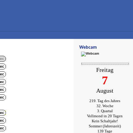
Webcam
ec
ec
Freitag
ec
7
ec
August
ec
ec
219. Tag des Jahres
32. Woche
3. Quartal
ec
Vollmond in 20 Tagen
ec
Kein Schaltjahr!
Sommer (Jahreszeit)
ec
139 Tage