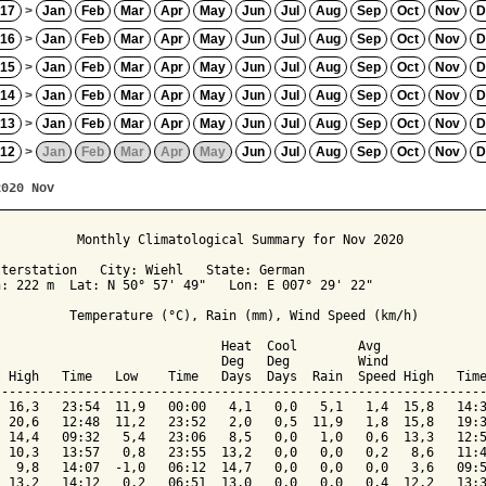
17
>
Jan
Feb
Mar
Apr
May
Jun
Jul
Aug
Sep
Oct
Nov
D
16
>
Jan
Feb
Mar
Apr
May
Jun
Jul
Aug
Sep
Oct
Nov
D
15
>
Jan
Feb
Mar
Apr
May
Jun
Jul
Aug
Sep
Oct
Nov
D
14
>
Jan
Feb
Mar
Apr
May
Jun
Jul
Aug
Sep
Oct
Nov
D
13
>
Jan
Feb
Mar
Apr
May
Jun
Jul
Aug
Sep
Oct
Nov
D
12
>
Jan
Feb
Mar
Apr
May
Jun
Jul
Aug
Sep
Oct
Nov
D
2020 Nov
          Monthly Climatological Summary for Nov 2020

terstation   City: Wiehl   State: German

: 222 m  Lat: N 50° 57' 49"   Lon: E 007° 29' 22"

         Temperature (°C), Rain (mm), Wind Speed (km/h)

                             Heat  Cool        Avg

                             Deg   Deg         Wind             
 High   Time   Low    Time   Days  Days  Rain  Speed High   Time
----------------------------------------------------------------
 16,3   23:54  11,9   00:00   4,1   0,0   5,1   1,4  15,8   14:3
 20,6   12:48  11,2   23:52   2,0   0,5  11,9   1,8  15,8   19:3
 14,4   09:32   5,4   23:06   8,5   0,0   1,0   0,6  13,3   12:5
 10,3   13:57   0,8   23:55  13,2   0,0   0,0   0,2   8,6   11:4
  9,8   14:07  -1,0   06:12  14,7   0,0   0,0   0,0   3,6   09:5
 13,2   14:12   0,2   06:51  13,0   0,0   0,0   0,4  12,2   13:3