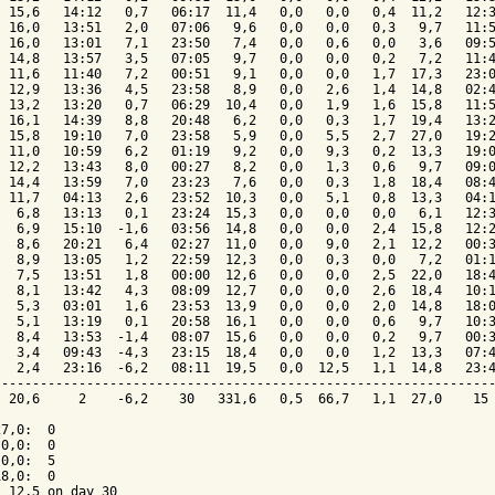
 15,6   14:12   0,7   06:17  11,4   0,0   0,0   0,4  11,2   12:3
 16,0   13:51   2,0   07:06   9,6   0,0   0,0   0,3   9,7   11:5
 16,0   13:01   7,1   23:50   7,4   0,0   0,6   0,0   3,6   09:5
 14,8   13:57   3,5   07:05   9,7   0,0   0,0   0,2   7,2   11:4
 11,6   11:40   7,2   00:51   9,1   0,0   0,0   1,7  17,3   23:0
 12,9   13:36   4,5   23:58   8,9   0,0   2,6   1,4  14,8   02:4
 13,2   13:20   0,7   06:29  10,4   0,0   1,9   1,6  15,8   11:5
 16,1   14:39   8,8   20:48   6,2   0,0   0,3   1,7  19,4   13:2
 15,8   19:10   7,0   23:58   5,9   0,0   5,5   2,7  27,0   19:2
 11,0   10:59   6,2   01:19   9,2   0,0   9,3   0,2  13,3   19:0
 12,2   13:43   8,0   00:27   8,2   0,0   1,3   0,6   9,7   09:0
 14,4   13:59   7,0   23:23   7,6   0,0   0,3   1,8  18,4   08:4
 11,7   04:13   2,6   23:52  10,3   0,0   5,1   0,8  13,3   04:1
  6,8   13:13   0,1   23:24  15,3   0,0   0,0   0,0   6,1   12:3
  6,9   15:10  -1,6   03:56  14,8   0,0   0,0   2,4  15,8   12:2
  8,6   20:21   6,4   02:27  11,0   0,0   9,0   2,1  12,2   00:3
  8,9   13:05   1,2   22:59  12,3   0,0   0,3   0,0   7,2   01:1
  7,5   13:51   1,8   00:00  12,6   0,0   0,0   2,5  22,0   18:4
  8,1   13:42   4,3   08:09  12,7   0,0   0,0   2,6  18,4   10:1
  5,3   03:01   1,6   23:53  13,9   0,0   0,0   2,0  14,8   18:0
  5,1   13:19   0,1   20:58  16,1   0,0   0,0   0,6   9,7   10:3
  8,4   13:53  -1,4   08:07  15,6   0,0   0,0   0,2   9,7   00:3
  3,4   09:43  -4,3   23:15  18,4   0,0   0,0   1,2  13,3   07:4
  2,4   23:16  -6,2   08:11  19,5   0,0  12,5   1,1  14,8   23:4
----------------------------------------------------------------
 20,6     2    -6,2    30   331,6   0,5  66,7   1,1  27,0    15 
7,0:  0

0,0:  0

0,0:  5

8,0:  0

 12,5 on day 30
