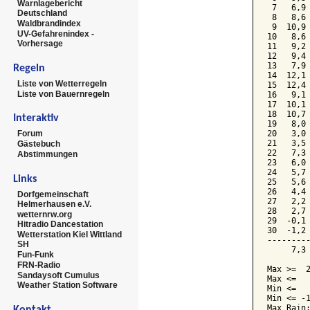
Warnlagebericht
 7   6,9 
Deutschland
 8   8,6 
Waldbrandindex
 9  10,9 
UV-Gefahrenindex -
10   8,6 
Vorhersage
11   9,2 
12   9,4 
13   7,9 
Regeln
14  12,1 
Liste von Wetterregeln
15  12,4 
Liste von Bauernregeln
16   9,1 
17  10,1 
18  10,7 
Interaktiv
19   8,0 
20   3,0 
Forum
21   3,5 
Gästebuch
22   7,3 
Abstimmungen
23   6,0 
24   5,7 
Links
25   5,6 
26   4,4 
Dorfgemeinschaft
27   2,2 
Helmerhausen e.V.
28   2,7 
wetternrw.org
29  -0,1 
Hitradio Dancestation
30  -1,2 
Wetterstation Kiel Wittland
---------
SH
     7,3 
Fun-Funk
FRN-Radio
Max >=  2
Sandaysoft Cumulus
Max <=   
Weather Station Software
Min <=   
Min <= -1
Max Rain:
Kontakt