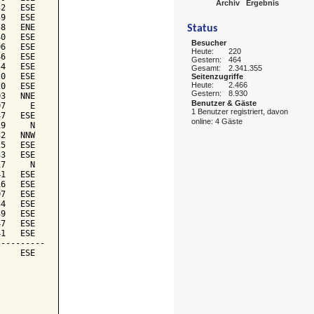
Archiv
Ergebnis
2   ESE

9   ESE

8   ENE

Status
0   ESE

Besucher
6   ESE

Heute:
220
6   ESE

Gestern:
464
4   ESE

Gesamt:
2.341.355
0   ESE

Seitenzugriffe
Heute:
2.466
0   ESE

Gestern:
8.930
3   NNE

Benutzer & Gäste
7     E

1 Benutzer registriert, davon
7   ESE

online: 4 Gäste
9     N

2   NNW

5   ESE

3   ESE

7     N

1   ESE

6   ESE

7   ESE

4   ESE

9   ESE

7   ESE

1   ESE

---------

    ESE
