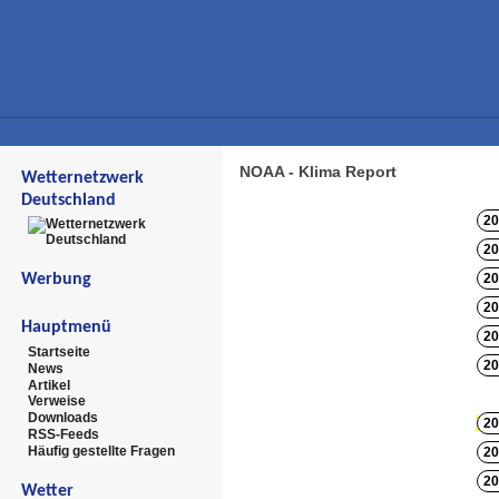
NOAA - Klima Report
Wetternetzwerk
Deutschland
20
20
Werbung
20
20
Hauptmenü
20
Startseite
20
News
Artikel
Verweise
Downloads
20
RSS-Feeds
Häufig gestellte Fragen
20
20
Wetter