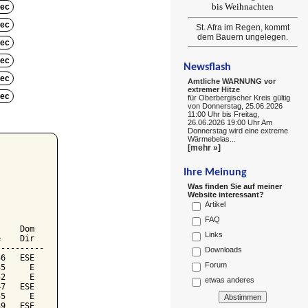
bis Weihnachten
ec
ec
St. Afra im Regen, kommt
dem Bauern ungelegen.
ec
ec
Newsflash
ec
Amtliche WARNUNG vor
extremer Hitze
ec
für Oberbergischer Kreis gültig
von Donnerstag, 25.06.2026
11:00 Uhr bis Freitag,
26.06.2026 19:00 Uhr Am
Donnerstag wird eine extreme
Wärmebelas...
[mehr »]
Ihre Meinung
Was finden Sie auf meiner
Website interessant?
Artikel
FAQ
    Dom

Links
    Dir

---------

Downloads
6   ESE

Forum
5     E

2     E

etwas anderes
7   ESE

5     E

9   ESE
