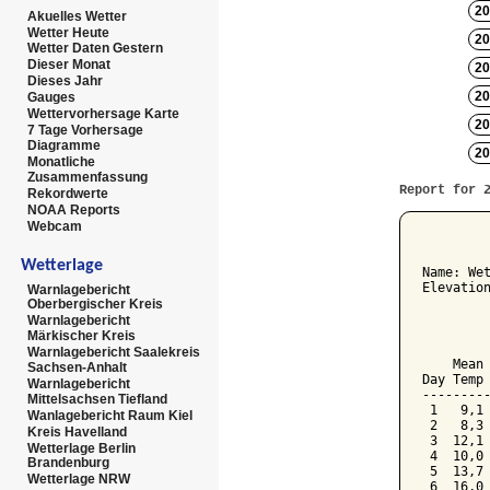
20
Akuelles Wetter
Wetter Heute
20
Wetter Daten Gestern
Dieser Monat
20
Dieses Jahr
20
Gauges
Wettervorhersage Karte
20
7 Tage Vorhersage
Diagramme
20
Monatliche
Zusammenfassung
Report for 
Rekordwerte
NOAA Reports
Webcam
         
Wetterlage
Name: Wet
Elevation
Warnlagebericht
Oberbergischer Kreis
         
Warnlagebericht
Märkischer Kreis
         
Warnlagebericht Saalekreis
    Mean 
Sachsen-Anhalt
Day Temp 
Warnlagebericht
---------
Mittelsachsen Tiefland
 1   9,1 
Wanlagebericht Raum Kiel
 2   8,3 
Kreis Havelland
 3  12,1 
Wetterlage Berlin
 4  10,0 
Brandenburg
 5  13,7 
Wetterlage NRW
 6  16,0 