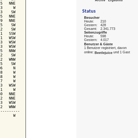
5   NNE

3     W

Status
3    SW

5   NNE

Besucher
9   NNE

Heute:
210
5    SW

Gestern:
428
Gesamt:
2.341.773
2    SW

Seitenzugriffe
1   SSW

Heute:
598
1   WSW

Gestern:
4.017
3   WSW

Benutzer & Gäste
3   WSW

1 Benutzer registriert, davon
5   NNW

online:
und 1 Gast
Beetlejuice
2    SW

2   WNW

5    SW

6     N

8     W

8     W

7     W

3   WSW

1     W

0   NNE

2   NNE

3   WSW

2   WNW

---------

      W
