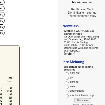
bis Weihnachten
ec
ec
Bei Hitze an Sankt
Dominikus ein strenger
ec
Winter kommen muß.
ec
Newsflash
ec
Amtliche WARNUNG vor
ec
extremer Hitze
für Oberbergischer Kreis gültig
von Donnerstag, 25.06.2026
11:00 Uhr bis Freitag,
26.06.2026 19:00 Uhr Am
Donnerstag wird eine extreme
Wärmebelas...
[mehr »]
Ihre Meinung
Wie gefällt Ihnen meine
Website?
sehr gut!
gut
    Dom

    Dir

geht so
---------

naja
1     W

ungenügend
7   WSW

0     W

möchte ich nicht sagen
0    SW

5    SW

3    SW

Archiv
Ergebnis