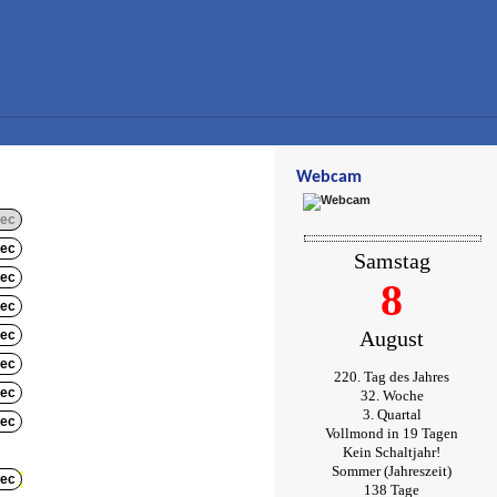
Webcam
ec
ec
Samstag
ec
8
ec
August
ec
ec
220. Tag des Jahres
ec
32. Woche
3. Quartal
ec
Vollmond in 19 Tagen
Kein Schaltjahr!
Sommer (Jahreszeit)
ec
138 Tage