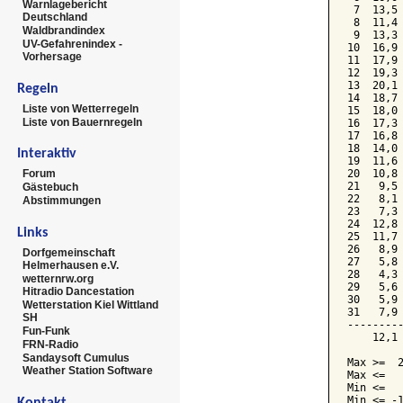
Warnlagebericht
 7  13,5 
Deutschland
 8  11,4 
Waldbrandindex
 9  13,3 
UV-Gefahrenindex -
10  16,9 
Vorhersage
11  17,9 
12  19,3 
13  20,1 
Regeln
14  18,7 
Liste von Wetterregeln
15  18,0 
Liste von Bauernregeln
16  17,3 
17  16,8 
18  14,0 
Interaktiv
19  11,6 
20  10,8 
Forum
21   9,5 
Gästebuch
22   8,1 
Abstimmungen
23   7,3 
24  12,8 
Links
25  11,7 
26   8,9 
Dorfgemeinschaft
27   5,8 
Helmerhausen e.V.
28   4,3 
wetternrw.org
29   5,6 
Hitradio Dancestation
30   5,9 
Wetterstation Kiel Wittland
31   7,9 
SH
---------
Fun-Funk
    12,1 
FRN-Radio
Sandaysoft Cumulus
Max >=  2
Weather Station Software
Max <=   
Min <=   
Min <= -1
Kontakt