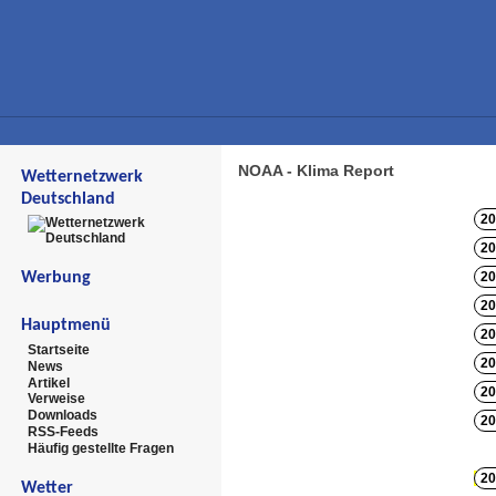
NOAA - Klima Report
Wetternetzwerk
Deutschland
20
20
Werbung
20
20
Hauptmenü
20
Startseite
20
News
Artikel
20
Verweise
Downloads
20
RSS-Feeds
Häufig gestellte Fragen
20
Wetter