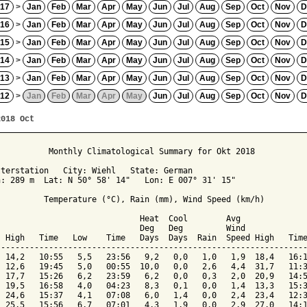
17
>
Jan
Feb
Mar
Apr
May
Jun
Jul
Aug
Sep
Oct
Nov
D
16
>
Jan
Feb
Mar
Apr
May
Jun
Jul
Aug
Sep
Oct
Nov
D
15
>
Jan
Feb
Mar
Apr
May
Jun
Jul
Aug
Sep
Oct
Nov
D
14
>
Jan
Feb
Mar
Apr
May
Jun
Jul
Aug
Sep
Oct
Nov
D
13
>
Jan
Feb
Mar
Apr
May
Jun
Jul
Aug
Sep
Oct
Nov
D
12
>
Jan
Feb
Mar
Apr
May
Jun
Jul
Aug
Sep
Oct
Nov
D
2018 Oct
          Monthly Climatological Summary for Okt 2018

terstation   City: Wiehl   State: German

: 289 m  Lat: N 50° 58' 14"   Lon: E 007° 31' 15"

         Temperature (°C), Rain (mm), Wind Speed (km/h)

                             Heat  Cool        Avg

                             Deg   Deg         Wind             
 High   Time   Low    Time   Days  Days  Rain  Speed High   Time
----------------------------------------------------------------
 14,2   10:55   5,5   23:56   9,2   0,0   1,0   1,9  18,4   16:1
 12,6   19:45   5,0   00:55  10,0   0,0   2,6   4,4  31,7   11:3
 17,7   15:26   6,2   23:59   6,2   0,0   0,3   2,0  20,9   14:5
 19,5   16:58   4,0   04:23   8,3   0,1   0,0   1,4  13,3   15:3
 24,6   15:37   4,1   07:08   6,0   1,4   0,0   2,4  23,4   12:3
 25,5   15:56   6,7   07:01   4,3   1,9   0,0   2,9  27,0   14:1