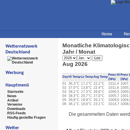
Home
Ne
Monatliche Klimatologi
Wetternetzwerk
Jahr / Monat
Deutschland
Aug 2026
Werbung
Press Hi
Press 
Day
Hi Temp
Lo Temp
Avg Temp
(hPa)
(hPa)
01
36,3°C
17,2°C
22,2°C
1011,4
1007,
Hauptmenü
02
37,0°C
13,8°C
22,4°C
1011,6
1005,
Startseite
03
38,1°C
17,3°C
26,6°C
1006,5
1000,
04
38,3°C
20,7°C
27,0°C
1005,7
1001,
News
05
39,8°C
19,9°C
26,1°C
1009,0
1004,
Artikel
06
36,1°C
18,6°C
23,1°C
1014,7
1008,
Verweise
Downloads
RSS-Feeds
Die gesammelten Daten werde
Häufig gestellte Fragen
Wetter