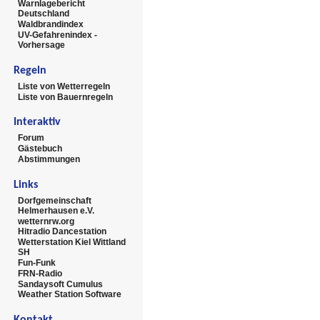
Warnlagebericht
Deutschland
Waldbrandindex
UV-Gefahrenindex -
Vorhersage
Regeln
Liste von Wetterregeln
Liste von Bauernregeln
Interaktiv
Forum
Gästebuch
Abstimmungen
Links
Dorfgemeinschaft
Helmerhausen e.V.
wetternrw.org
Hitradio Dancestation
Wetterstation Kiel Wittland
SH
Fun-Funk
FRN-Radio
Sandaysoft Cumulus
Weather Station Software
Kontakt