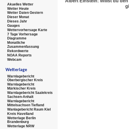
Albert Einstein: Willst du d
Akuelles Wetter
g
Wetter Heute
Wetter Daten Gestern
Dieser Monat
Dieses Jahr
Gauges
Wettervorhersage Karte
7 Tage Vorhersage
Diagramme
Monatliche
Zusammenfassung
Rekordwerte
NOAA Reports
Webcam
Wetterlage
Warnlagebericht
Oberbergischer Kreis
Warnlagebericht
Märkischer Kreis
Warnlagebericht Saalekreis
Sachsen-Anhalt
Warnlagebericht
Mittelsachsen Tiefland
Wanlagebericht Raum Kiel
Kreis Havelland
Wetterlage Berlin
Brandenburg
Wetterlage NRW