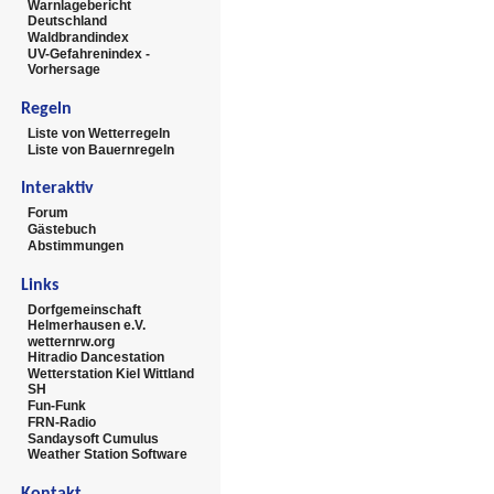
Warnlagebericht
Deutschland
Waldbrandindex
UV-Gefahrenindex -
Vorhersage
Regeln
Liste von Wetterregeln
Liste von Bauernregeln
Interaktiv
Forum
Gästebuch
Abstimmungen
Links
Dorfgemeinschaft
Helmerhausen e.V.
wetternrw.org
Hitradio Dancestation
Wetterstation Kiel Wittland
SH
Fun-Funk
FRN-Radio
Sandaysoft Cumulus
Weather Station Software
Kontakt