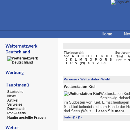
Home
Ne
Wetternetzwerk
Deutschland
Titelauswahl:
Sortierun
alle
A
B
C
D
E
F
G
H
I
Titel
A
J
K
L
M
N
O
P
Q
R
S
Datum
N
T
U
V
(
W
)
X
Y
Z
0-9
Werbung
Verweise
»
Wetterstation Wiehl
Hauptmenü
Wetterstation Kiel
Startseite
Wetterstation Ki
News
Schleswig-Holstei
Artikel
im Südosten von Kiel. Elmschenhagen 
Verweise
Stadtteil befindet sich am Rande der H
Downloads
drei Seen (Wells...
Lesen Sie mehr
RSS-Feeds
Häufig gestellte Fragen
Seiten
(1):
(1)
Wetter