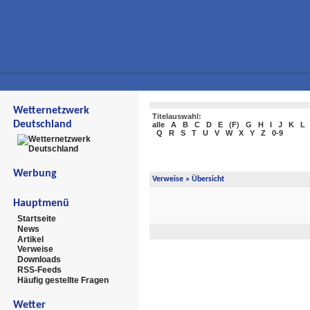
Wetternetzwerk
Titelauswahl:
Deutschland
alle
A
B
C
D
E
(
F
)
G
H
I
J
K
L
Q
R
S
T
U
V
W
X
Y
Z
0-9
Werbung
Verweise
» Übersicht
Hauptmenü
Startseite
News
Artikel
Verweise
Downloads
RSS-Feeds
Häufig gestellte Fragen
Wetter