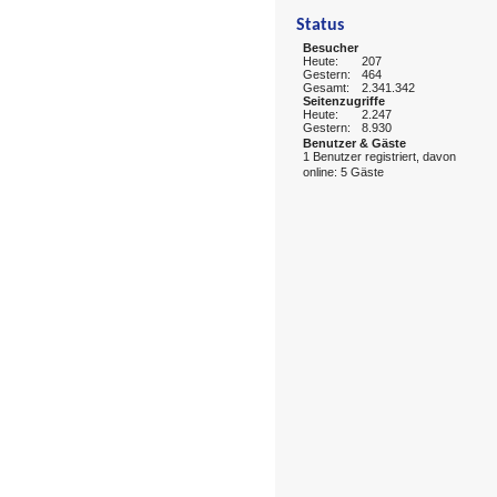
Status
Besucher
Heute:
207
Gestern:
464
Gesamt:
2.341.342
Seitenzugriffe
Heute:
2.247
Gestern:
8.930
Benutzer & Gäste
1 Benutzer registriert, davon
online: 5 Gäste