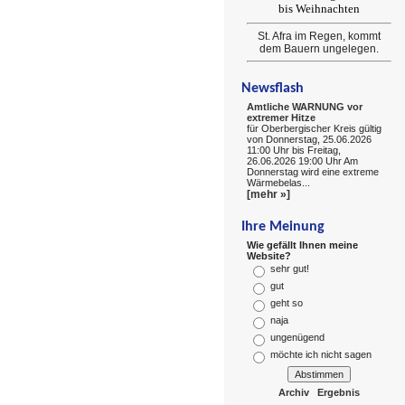
bis Weihnachten
St. Afra im Regen, kommt
dem Bauern ungelegen.
Newsflash
Amtliche WARNUNG vor
extremer Hitze
für Oberbergischer Kreis gültig
von Donnerstag, 25.06.2026
11:00 Uhr bis Freitag,
26.06.2026 19:00 Uhr Am
Donnerstag wird eine extreme
Wärmebelas...
[mehr »]
Ihre Meinung
Wie gefällt Ihnen meine
Website?
sehr gut!
gut
geht so
naja
ungenügend
möchte ich nicht sagen
Archiv
Ergebnis