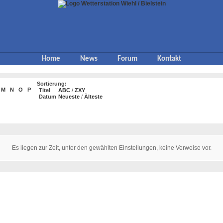
Home
News
Forum
Kontakt
Sortierung:
M
N
O
P
Titel
ABC
/
ZXY
Datum
Neueste
/
Älteste
Es liegen zur Zeit, unter den gewählten Einstellungen, keine Verweise vor.