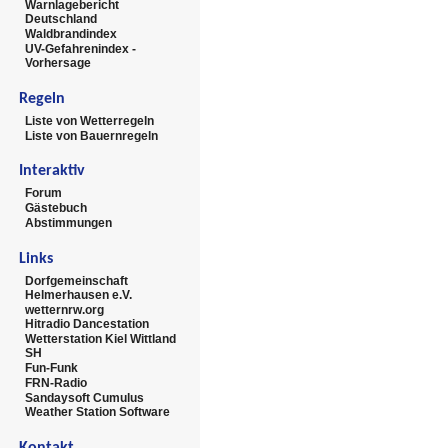
Warnlagebericht
Deutschland
Waldbrandindex
UV-Gefahrenindex -
Vorhersage
Regeln
Liste von Wetterregeln
Liste von Bauernregeln
Interaktiv
Forum
Gästebuch
Abstimmungen
Links
Dorfgemeinschaft
Helmerhausen e.V.
wetternrw.org
Hitradio Dancestation
Wetterstation Kiel Wittland
SH
Fun-Funk
FRN-Radio
Sandaysoft Cumulus
Weather Station Software
Kontakt