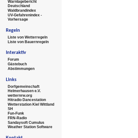
Warnlagebericht
Deutschland
Waldbrandindex
UV-Gefahrenindex -
Vorhersage
Regeln
Liste von Wetterregeln
Liste von Bauernregeln
Interaktiv
Forum
Gästebuch
Abstimmungen
Links
Dorfgemeinschaft
Helmerhausen e.V.
wetternrw.org
Hitradio Dancestation
Wetterstation Kiel Wittland
SH
Fun-Funk
FRN-Radio
Sandaysoft Cumulus
Weather Station Software
Kontakt