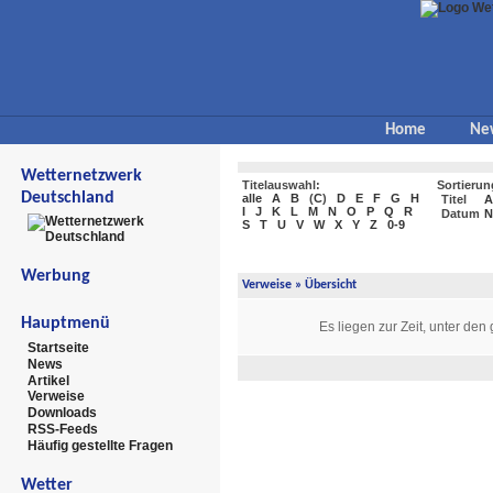
Home
Ne
Wetternetzwerk
Titelauswahl:
Sortierun
Deutschland
alle
A
B
(
C
)
D
E
F
G
H
Titel
A
I
J
K
L
M
N
O
P
Q
R
Datum
N
S
T
U
V
W
X
Y
Z
0-9
Werbung
Verweise
» Übersicht
Hauptmenü
Es liegen zur Zeit, unter den
Startseite
News
Artikel
Verweise
Downloads
RSS-Feeds
Häufig gestellte Fragen
Wetter