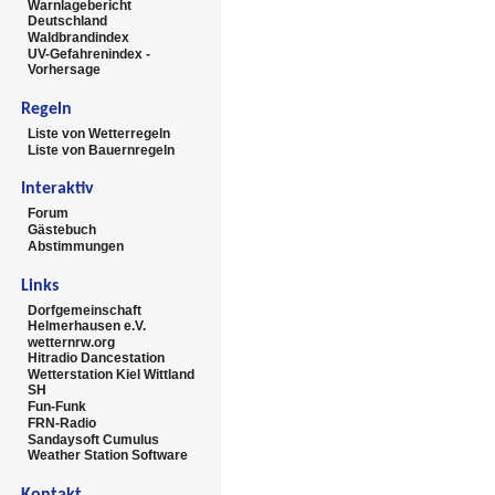
Warnlagebericht
Deutschland
Waldbrandindex
UV-Gefahrenindex -
Vorhersage
Regeln
Liste von Wetterregeln
Liste von Bauernregeln
Interaktiv
Forum
Gästebuch
Abstimmungen
Links
Dorfgemeinschaft
Helmerhausen e.V.
wetternrw.org
Hitradio Dancestation
Wetterstation Kiel Wittland
SH
Fun-Funk
FRN-Radio
Sandaysoft Cumulus
Weather Station Software
Kontakt