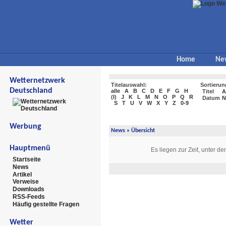
Home
Ne
Wetternetzwerk
Titelauswahl:
Sortierun
Deutschland
alle
A
B
C
D
E
F
G
H
Titel
A
(
I
)
J
K
L
M
N
O
P
Q
R
Datum
N
S
T
U
V
W
X
Y
Z
0-9
Werbung
News
» Übersicht
Hauptmenü
Es liegen zur Zeit, unter d
Startseite
News
Artikel
Verweise
Downloads
RSS-Feeds
Häufig gestellte Fragen
Wetter