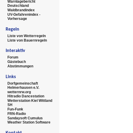
Warnlagebericht
Deutschland
Waldbrandindex
UV-Gefahrenindex -
Vorhersage
Regeln
Liste von Wetterregeln
Liste von Bauernregeln
Interaktiv
Forum
Gästebuch
Abstimmungen
Links
Dorfgemeinschaft
Helmerhausen e.V.
wetternrw.org
Hitradio Dancestation
Wetterstation Kiel Wittland
SH
Fun-Funk
FRN-Radio
Sandaysoft Cumulus
Weather Station Software
Kontakt