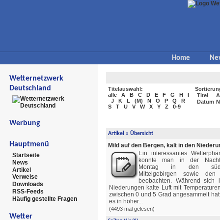
Home
Ne
Wetternetzwerk
Deutschland
Titelauswahl:
Sortierun
alle
A
B
C
D
E
F
G
H
I
Titel
A
J
K
L
(
M
)
N
O
P
Q
R
Datum
N
S
T
U
V
W
X
Y
Z
0-9
Werbung
Artikel
»
Übersicht
Hauptmenü
Mild auf den Bergen, kalt in den Nieder
Ein interessantes Wetterph
Startseite
konnte man in der Nach
News
Montag in den südl
Artikel
Mittelgebirgen sowie den
Verweise
beobachten. Während sich 
Downloads
Niederungen kalte Luft mit Temperature
RSS-Feeds
zwischen 0 und 5 Grad angesammelt hatt
Häufig gestellte Fragen
es in höher...
(4493 mal gelesen)
Wetter