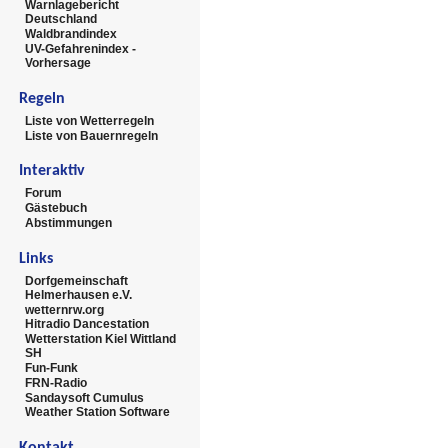
Warnlagebericht
Deutschland
Waldbrandindex
UV-Gefahrenindex -
Vorhersage
Regeln
Liste von Wetterregeln
Liste von Bauernregeln
Interaktiv
Forum
Gästebuch
Abstimmungen
Links
Dorfgemeinschaft
Helmerhausen e.V.
wetternrw.org
Hitradio Dancestation
Wetterstation Kiel Wittland
SH
Fun-Funk
FRN-Radio
Sandaysoft Cumulus
Weather Station Software
Kontakt