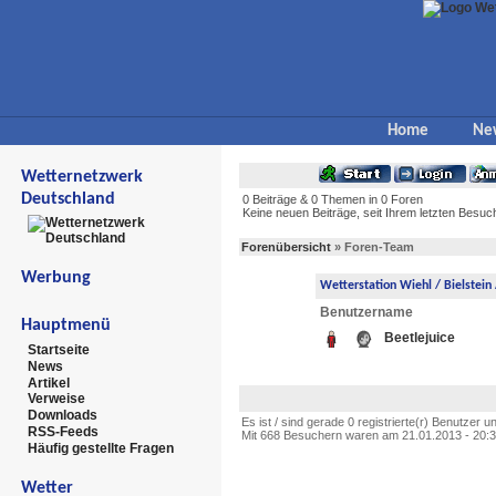
Home
Ne
Wetternetzwerk
Deutschland
0 Beiträge & 0 Themen in 0 Foren
Keine neuen Beiträge, seit Ihrem letzten Besuc
Forenübersicht
» Foren-Team
Werbung
Wetterstation Wiehl / Bielstein
Benutzername
Hauptmenü
Beetlejuice
Startseite
News
Artikel
Verweise
Downloads
Es ist / sind gerade 0 registrierte(r) Benutzer
RSS-Feeds
Mit 668 Besuchern waren am 21.01.2013 - 20:34 
Häufig gestellte Fragen
Wetter