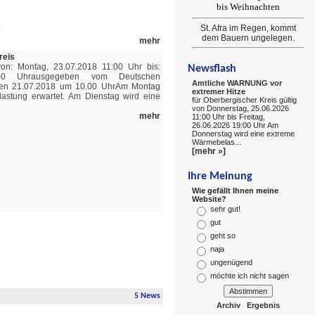
bis Weihnachten
St. Afra im Regen, kommt
dem Bauern ungelegen.
mehr
reis
von: Montag, 23.07.2018 11:00 Uhr bis:
Newsflash
9:00 Uhrausgegeben vom Deutschen
Amtliche WARNUNG vor
den 21.07.2018 um 10.00 UhrAm Montag
extremer Hitze
astung erwartet. Am Dienstag wird eine
für Oberbergischer Kreis gültig
von Donnerstag, 25.06.2026
mehr
11:00 Uhr bis Freitag,
26.06.2026 19:00 Uhr Am
Donnerstag wird eine extreme
Wärmebelas...
[mehr »]
Ihre Meinung
Wie gefällt Ihnen meine
Website?
sehr gut!
gut
geht so
naja
ungenügend
möchte ich nicht sagen
5 News
Archiv
Ergebnis