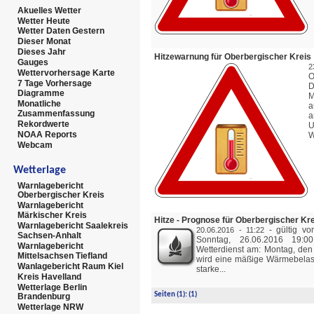
Akuelles Wetter
Wetter Heute
Wetter Daten Gestern
Dieser Monat
Dieses Jahr
Hitzewarnung für Oberbergischer Kreis
Gauges
2
Wettervorhersage Karte
O
7 Tage Vorhersage
D
Diagramme
Monatliche
a
Zusammenfassung
a
Rekordwerte
U
NOAA Reports
W
Webcam
Wetterlage
Warnlagebericht
Oberbergischer Kreis
Warnlagebericht
Märkischer Kreis
Hitze - Prognose für Oberbergischer Kr
Warnlagebericht Saalekreis
-
gültig vo
20.06.2016 - 11:22
Sachsen-Anhalt
Sonntag, 26.06.2016 19:
Warnlagebericht
Wetterdienst am: Montag, de
Mittelsachsen Tiefland
wird eine mäßige Wärmebelast
Wanlagebericht Raum Kiel
starke...
Kreis Havelland
Wetterlage Berlin
Seiten
(1):
(1)
Brandenburg
Wetterlage NRW