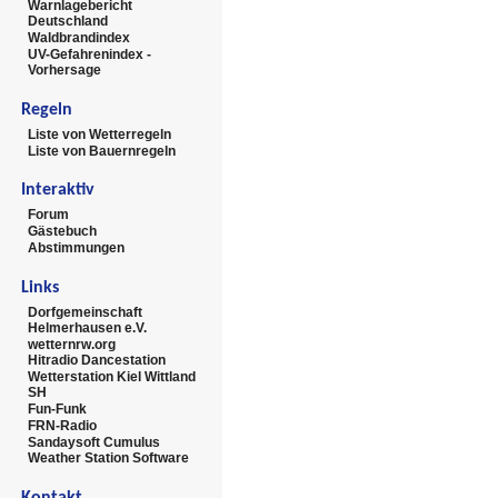
Warnlagebericht
Deutschland
Waldbrandindex
UV-Gefahrenindex -
Vorhersage
Regeln
Liste von Wetterregeln
Liste von Bauernregeln
Interaktiv
Forum
Gästebuch
Abstimmungen
Links
Dorfgemeinschaft
Helmerhausen e.V.
wetternrw.org
Hitradio Dancestation
Wetterstation Kiel Wittland
SH
Fun-Funk
FRN-Radio
Sandaysoft Cumulus
Weather Station Software
Kontakt