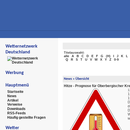
Wetternetzwerk
Deutschland
Titelauswahl:
alle
A
B
C
D
E
F
G
(
H
)
I
J
K
L
Q
R
S
T
U
V
W
X
Y
Z
0-9
Werbung
News
» Übersicht
Hauptmenü
Hitze - Prognose für Oberbergischer Kr
1
Startseite
1
News
1
Artikel
D
Verweise
d
Downloads
RSS-Feeds
W
Häufig gestellte Fragen
w
Wetter