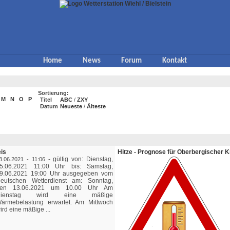
Home
News
Forum
Kontakt
Sortierung:
M
N
O
P
Titel
ABC
/
ZXY
Datum
Neueste
/
Älteste
eis
Hitze - Prognose für Oberbergischer K
-
gültig von: Dienstag,
3.06.2021 - 11:06
5.06.2021 11:00 Uhr bis: Samstag,
9.06.2021 19:00 Uhr ausgegeben vom
eutschen Wetterdienst am: Sonntag,
en 13.06.2021 um 10.00 Uhr Am
Dienstag wird eine mäßige
ärmebelastung erwartet. Am Mittwoch
ird eine mäßige ...