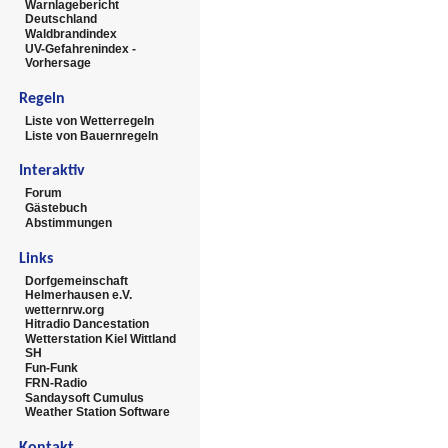
Warnlagebericht
Deutschland
Waldbrandindex
UV-Gefahrenindex -
Vorhersage
Regeln
Liste von Wetterregeln
Liste von Bauernregeln
Interaktiv
Forum
Gästebuch
Abstimmungen
Links
Dorfgemeinschaft
Helmerhausen e.V.
wetternrw.org
Hitradio Dancestation
Wetterstation Kiel Wittland
SH
Fun-Funk
FRN-Radio
Sandaysoft Cumulus
Weather Station Software
Kontakt