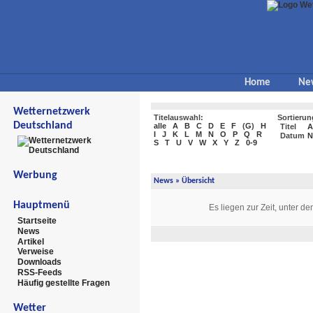
Home
Ne
Wetternetzwerk
Titelauswahl:
Sortierun
Deutschland
alle
A
B
C
D
E
F
(
G
)
H
Titel
A
I
J
K
L
M
N
O
P
Q
R
Datum
N
S
T
U
V
W
X
Y
Z
0-9
Werbung
News
» Übersicht
Hauptmenü
Es liegen zur Zeit, unter d
Startseite
News
Artikel
Verweise
Downloads
RSS-Feeds
Häufig gestellte Fragen
Wetter