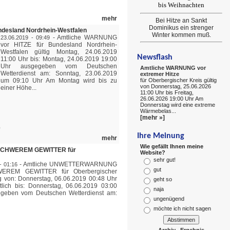
bis Weihnachten
mehr
Bei Hitze an Sankt
Dominikus ein strenger
desland Nordrhein-Westfalen
Winter kommen muß.
-
Amtliche WARNUNG
23.06.2019 - 09:49
vor HITZE für Bundesland Nordrhein-
Westfalen gültig Montag, 24.06.2019
Newsflash
11:00 Uhr bis: Montag, 24.06.2019 19:00
Uhr ausgegeben vom Deutschen
Amtliche WARNUNG vor
Wetterdienst am: Sonntag, 23.06.2019
extremer Hitze
um 09:10 Uhr Am Montag wird bis zu
für Oberbergischer Kreis gültig
von Donnerstag, 25.06.2026
einer Höhe...
11:00 Uhr bis Freitag,
26.06.2026 19:00 Uhr Am
Donnerstag wird eine extreme
Wärmebelas...
[mehr »]
Ihre Meinung
mehr
Wie gefällt Ihnen meine
SCHWEREM GEWITTER für
Website?
sehr gut!
-
Amtliche UNWETTERWARNUNG
- 01:16
gut
EREM GEWITTER für Oberbergischer
ig von: Donnerstag, 06.06.2019 00:48 Uhr
geht so
tlich bis: Donnerstag, 06.06.2019 03:00
naja
geben vom Deutschen Wetterdienst am:
ungenügend
möchte ich nicht sagen
Archiv
Ergebnis