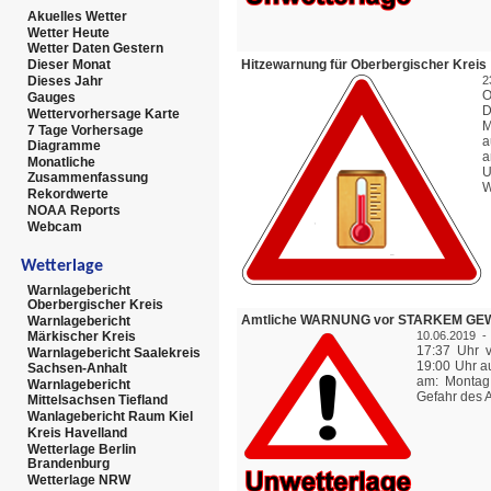
Akuelles Wetter
Wetter Heute
Wetter Daten Gestern
Hitzewarnung für Oberbergischer Kreis
Dieser Monat
Dieses Jahr
2
O
Gauges
D
Wettervorhersage Karte
7 Tage Vorhersage
a
Diagramme
a
Monatliche
U
Zusammenfassung
W
Rekordwerte
NOAA Reports
Webcam
Wetterlage
Warnlagebericht
Oberbergischer Kreis
Amtliche WARNUNG vor STARKEM GEWIT
Warnlagebericht
10.06.2019 -
Märkischer Kreis
17:37 Uhr v
Warnlagebericht Saalekreis
19:00 Uhr a
Sachsen-Anhalt
am: Montag,
Warnlagebericht
Gefahr des A
Mittelsachsen Tiefland
Wanlagebericht Raum Kiel
Kreis Havelland
Wetterlage Berlin
Brandenburg
Wetterlage NRW