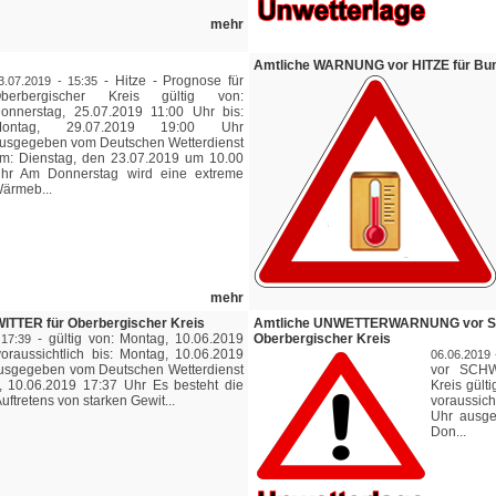
mehr
Amtliche WARNUNG vor HITZE für Bun
-
Hitze - Prognose für
3.07.2019 - 15:35
berbergischer Kreis gültig von:
onnerstag, 25.07.2019 11:00 Uhr bis:
Montag, 29.07.2019 19:00 Uhr
usgegeben vom Deutschen Wetterdienst
m: Dienstag, den 23.07.2019 um 10.00
hr Am Donnerstag wird eine extreme
ärmeb...
mehr
TER für Oberbergischer Kreis
Amtliche UNWETTERWARNUNG vor 
-
gültig von: Montag, 10.06.2019
Oberbergischer Kreis
 17:39
oraussichtlich bis: Montag, 10.06.2019
06.06.2019 
usgegeben vom Deutschen Wetterdienst
vor SCHW
 10.06.2019 17:37 Uhr Es besteht die
Kreis gült
uftretens von starken Gewit...
voraussich
Uhr ausge
Don...