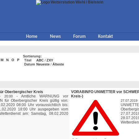
Home
News
Forum
Kontakt
Sortierung:
M
N
O
P
Titel
ABC
/
ZXY
Datum
Neueste
/
Älteste
 Oberbergischer Kreis
VORABINFO UNWETTER vor SCHWERE
-
Amtliche WARNUNG vor
Kreis-)
- 20:00
für Oberbergischer Kreis gültig von:
27.07.20
.02.2020 08:00 Uhr voraussichtlich bis:
UNWETT
11.02.2020 18:00 Uhr ausgegeben vom
Oberberg
Wetterdienst am: Samstag, 08.02.2020
27.07.2019
28.07.201
Wetterdien