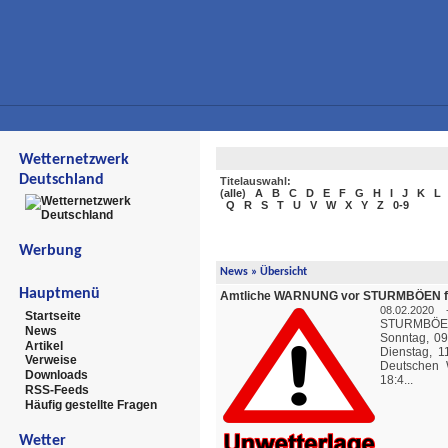
Wetternetzwerk
Deutschland
Titelauswahl:
(
alle
)
A
B
C
D
E
F
G
H
I
J
K
L
Q
R
S
T
U
V
W
X
Y
Z
0-9
Werbung
News
» Übersicht
Hauptmenü
Amtliche WARNUNG vor STURMBÖEN für
08.02.2020 
Startseite
STURMBÖEN 
News
Sonntag, 09
Artikel
Dienstag, 
Verweise
Deutschen 
Downloads
18:4...
RSS-Feeds
Häufig gestellte Fragen
Wetter