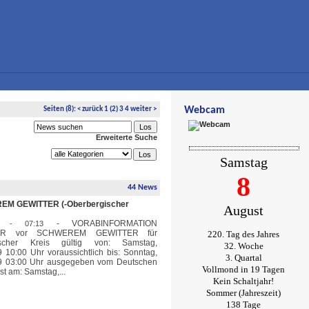
Webcam
Seiten
(8):
<
zurück
1
(2)
3
4
weiter
>
Erweiterte Suche
Samstag
8
44 News
M GEWITTER (-Oberbergischer
August
-
VORABINFORMATION
19 - 07:13
ER vor SCHWEREM GEWITTER für
220. Tag des Jahres
ischer Kreis gültig von: Samstag,
32. Woche
 10:00 Uhr voraussichtlich bis: Sonntag,
3. Quartal
9 03:00 Uhr ausgegeben vom Deutschen
Vollmond in 19 Tagen
st am: Samstag,...
Kein Schaltjahr!
Sommer (Jahreszeit)
138 Tage