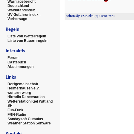
Warnlagebericht
Deutschland
Waldbrandindex
UV-Gefahrenindex -
Seiten
(8):
<
zurück
1
(2)
3
4
weiter
>
Vorhersage
Regeln
Liste von Wetterregeln
Liste von Bauernregeln
Interaktiv
Forum
Gästebuch
Abstimmungen
Links
Dorfgemeinschaft
Helmerhausen e.V.
wetternrw.org
Hitradio Dancestation
Wetterstation Kiel Wittland
SH
Fun-Funk
FRN-Radio
Sandaysoft Cumulus
Weather Station Software
Kontakt