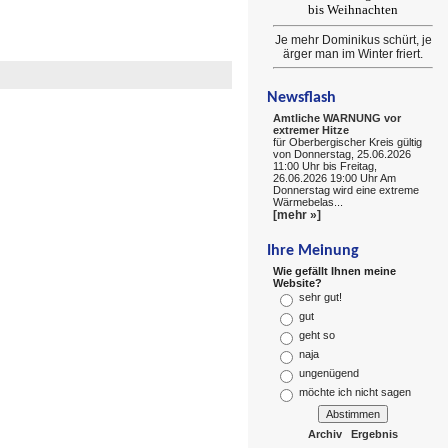
bis Weihnachten
Je mehr Dominikus schürt, je
ärger man im Winter friert.
Newsflash
Amtliche WARNUNG vor
extremer Hitze
für Oberbergischer Kreis gültig
von Donnerstag, 25.06.2026
11:00 Uhr bis Freitag,
26.06.2026 19:00 Uhr Am
Donnerstag wird eine extreme
Wärmebelas...
[mehr »]
Ihre Meinung
Wie gefällt Ihnen meine
Website?
sehr gut!
gut
geht so
naja
ungenügend
möchte ich nicht sagen
Archiv
Ergebnis