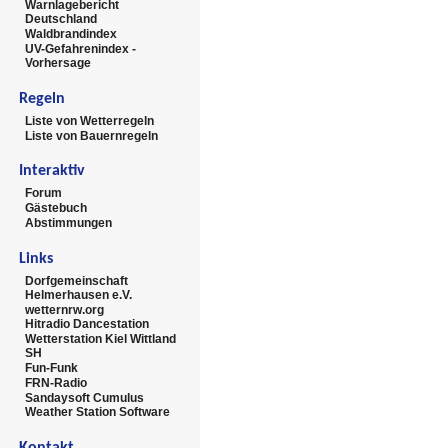
Warnlagebericht
Deutschland
Waldbrandindex
UV-Gefahrenindex -
Vorhersage
Regeln
Liste von Wetterregeln
Liste von Bauernregeln
Interaktiv
Forum
Gästebuch
Abstimmungen
Links
Dorfgemeinschaft
Helmerhausen e.V.
wetternrw.org
Hitradio Dancestation
Wetterstation Kiel Wittland
SH
Fun-Funk
FRN-Radio
Sandaysoft Cumulus
Weather Station Software
Kontakt