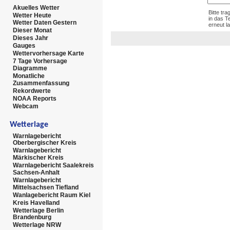
Akuelles Wetter
Bitte tr
Wetter Heute
in das T
Wetter Daten Gestern
erneut l
Dieser Monat
Dieses Jahr
Gauges
Wettervorhersage Karte
7 Tage Vorhersage
Diagramme
Monatliche
Zusammenfassung
Rekordwerte
NOAA Reports
Webcam
Wetterlage
Warnlagebericht
Oberbergischer Kreis
Warnlagebericht
Märkischer Kreis
Warnlagebericht Saalekreis
Sachsen-Anhalt
Warnlagebericht
Mittelsachsen Tiefland
Wanlagebericht Raum Kiel
Kreis Havelland
Wetterlage Berlin
Brandenburg
Wetterlage NRW