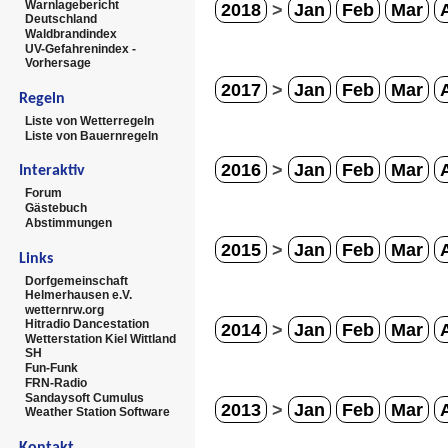
Warnlagebericht
2018
>
Jan
Feb
Mar
Deutschland
Waldbrandindex
UV-Gefahrenindex -
Vorhersage
2017
>
Jan
Feb
Mar
Regeln
Liste von Wetterregeln
Liste von Bauernregeln
2016
>
Jan
Feb
Mar
Interaktiv
Forum
Gästebuch
Abstimmungen
2015
>
Jan
Feb
Mar
Links
Dorfgemeinschaft
Helmerhausen e.V.
wetternrw.org
Hitradio Dancestation
2014
>
Jan
Feb
Mar
Wetterstation Kiel Wittland
SH
Fun-Funk
FRN-Radio
Sandaysoft Cumulus
2013
>
Jan
Feb
Mar
Weather Station Software
Kontakt