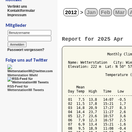
Verlinkt uns
Kontaktformular
2012
>
Jan
Feb
Mar
Impressum
Mitglieder
Report for 2025 Apr
Passwort vergessen?
                   Monthly Clim
Folge uns auf Twitter
Name: Wetterstation   City: Wie
Elevation: 222 m  Lat: N 50° 57
                  Temperature (
Wetterstation Wiehl
                               
RSS-Feed für
    Mean                       
WetterstationWi Tweets
Day Temp  High   Time   Low    
-------------------------------
01   7,5  13,8   14:07  -0,5   
02  11,5  17,8   15:21   1,7   
03  14,8  20,9   17:27   8,3   
04  14,4  23,7   11:27   2,6   
05  12,7  23,6   10:57   3,6   
06   7,9  12,3   16:57   2,5   
07   6,9  13,4   15:21  -1,6   
08   9,5  18,9   11:08  -0,4   