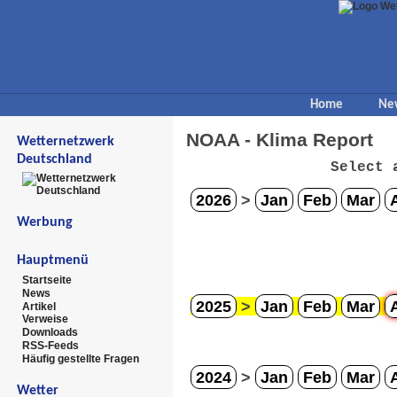
Home
Ne
NOAA - Klima Report
Wetternetzwerk
Deutschland
Select 
2026
>
Jan
Feb
Mar
Werbung
Hauptmenü
Startseite
News
2025
>
Jan
Feb
Mar
Artikel
Verweise
Downloads
RSS-Feeds
Häufig gestellte Fragen
2024
>
Jan
Feb
Mar
Wetter