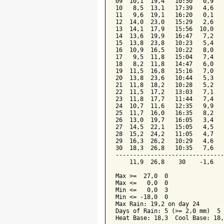
09  10,1  19,4   10:50   0,9   
10   8,5  13,1   17:39   4,6   
11   9,6  19,1   16:20   0,1   
12  14,0  23,0   15:29   2,6   
13  14,1  17,9   15:56  10,0   
14  13,6  19,9   16:47   7,2   
15  13,8  23,8   10:23   5,4   
16  10,9  16,5   10:22   8,0   
17   9,5  11,8   15:04   7,4   
18   8,2  11,8   14:47   6,0   
19  11,5  16,8   15:16   7,0   
20  13,8  23,6   10:44   5,3   
21  11,8  18,2   10:28   5,2   
22  11,5  17,2   13:03   7,1   
23  11,8  17,7   11:44   7,4   
24  10,7  11,6   12:35   9,9   
25  11,7  16,0   16:35   8,2   
26  13,0  19,7   16:05   3,4   
27  14,5  22,1   15:05   4,5   
28  15,2  24,2   11:05   4,7   
29  16,3  26,2   10:29   4,6   
30  18,3  26,8   10:35   7,6   
-------------------------------
    11,9  26,8    30    -1,6   
Max >=  27,0  0

Max <=   0,0  0

Min <=   0,0  3

Min <= -18,0  0

Max Rain: 19,2 on day 24

Days of Rain: 5 (>= 2,0 mm)  5 
Heat Base: 18,3  Cool Base: 18,