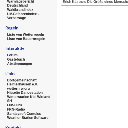
Warnlagebericht
Erich Kästner: Die Größe eines Mensche
Deutschland
Waldbrandindex
UV-Gefahrenindex -
Vorhersage
Regeln
Liste von Wetterregeln
Liste von Bauernregeln
Interaktiv
Forum
Gästebuch
Abstimmungen
Links
Dorfgemeinschaft
Helmerhausen e.V.
wetternrw.org
Hitradio Dancestation
Wetterstation Kiel Wittland
SH
Fun-Funk
FRN-Radio
Sandaysoft Cumulus
Weather Station Software
Kontakt