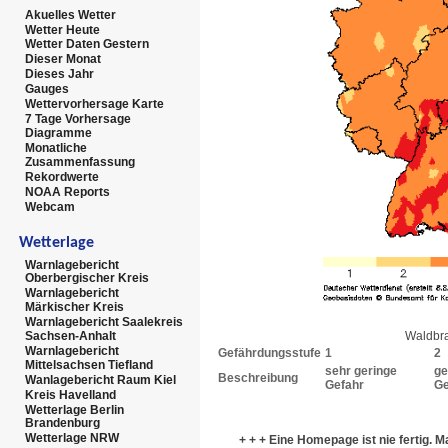
Akuelles Wetter
Wetter Heute
Wetter Daten Gestern
Dieser Monat
Dieses Jahr
Gauges
Wettervorhersage Karte
7 Tage Vorhersage
Diagramme
Monatliche
Zusammenfassung
Rekordwerte
NOAA Reports
Webcam
Wetterlage
Warnlagebericht
Oberbergischer Kreis
Warnlagebericht
Märkischer Kreis
Warnlagebericht Saalekreis
Waldbr
Sachsen-Anhalt
Warnlagebericht
Gefährdungsstufe
1
2
Mittelsachsen Tiefland
sehr geringe
ge
Beschreibung
Wanlagebericht Raum Kiel
Gefahr
Ge
Kreis Havelland
Wetterlage Berlin
Brandenburg
Wetterlage NRW
+ + + Eine Homepage ist nie fertig. 