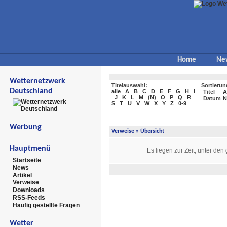
Home
Ne
Wetternetzwerk
Titelauswahl:
Sortierun
Deutschland
alle
A
B
C
D
E
F
G
H
I
Titel
A
J
K
L
M
(
N
)
O
P
Q
R
Datum
N
S
T
U
V
W
X
Y
Z
0-9
Werbung
Verweise
» Übersicht
Hauptmenü
Es liegen zur Zeit, unter den
Startseite
News
Artikel
Verweise
Downloads
RSS-Feeds
Häufig gestellte Fragen
Wetter