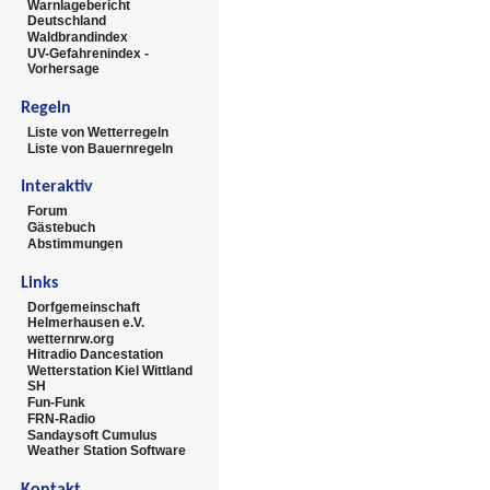
Warnlagebericht
Deutschland
Waldbrandindex
UV-Gefahrenindex -
Vorhersage
Regeln
Liste von Wetterregeln
Liste von Bauernregeln
Interaktiv
Forum
Gästebuch
Abstimmungen
Links
Dorfgemeinschaft
Helmerhausen e.V.
wetternrw.org
Hitradio Dancestation
Wetterstation Kiel Wittland
SH
Fun-Funk
FRN-Radio
Sandaysoft Cumulus
Weather Station Software
Kontakt